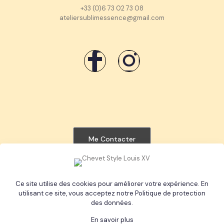
+33 (0)6 73 02 73 08
ateliersublimessence@gmail.com
Me Contacter
Ce site utilise des cookies pour améliorer votre expérience. En
utilisant ce site, vous acceptez notre
Politique de protection
© 2024 Atelier Sublimessence | Tous Droits Réservés |
des données
.
Mentions Légales
En savoir plus